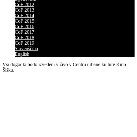
CoF 2012
CoF 2013
CoF 2014
CoF 2015
CoF 2016
CoF 2017
CoF 2018
CoF 2019
Slovenščina
English
Vsi dogodki bodo izvedeni v živo v Centru urbane kulture Kino
Šiška.