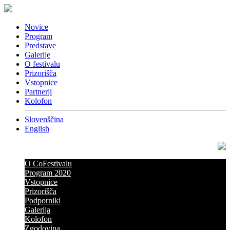
Novice
Program
Predstave
Galerije
O festivalu
Prizorišča
Vstopnice
Partnerji
Kolofon
Slovenščina
English
O CoFestivalu
Program 2020
Vstopnice
Prizorišča
Podporniki
Galerija
Kolofon
Zgodovina